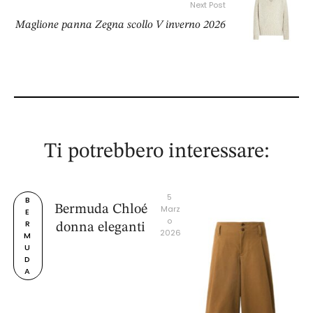
Next Post
Maglione panna Zegna scollo V inverno 2026
Ti potrebbero interessare:
5 
B
Bermuda Chloé
Marz
E
o 
R
donna eleganti
2026
M
U
D
A