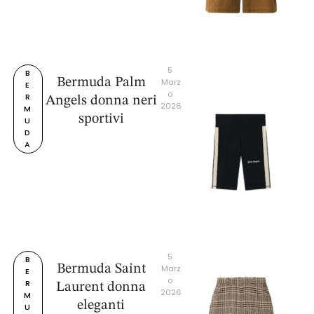
5 
B
Bermuda Palm
Marz
E
o 
R
Angels donna neri
2026
M
sportivi
U
D
A
5 
B
Bermuda Saint
Marz
E
o 
R
Laurent donna
2026
M
eleganti
U