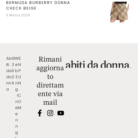
BERMUDA BURBERRY DONNA
CHECK BEIGE
5 Marzo 2026
Ab
©
W
E
Rimani
iti
2
e
N
aggiorna
da
0
b
P
to
do
2
E
LI
nn
6
n
N
direttam
a
g
.
ente via
i
C
n
O
mail
e
M
/
/
e
ri
n
g