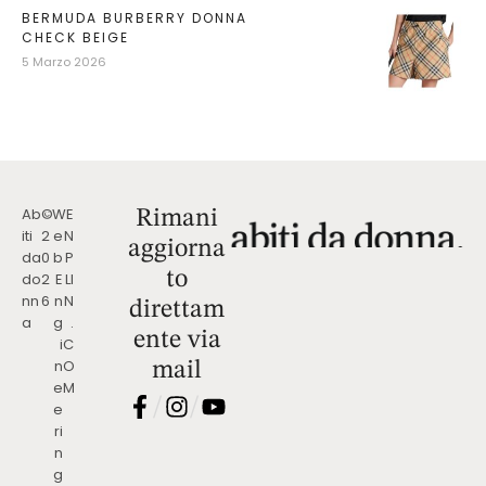
BERMUDA BURBERRY DONNA
CHECK BEIGE
5 Marzo 2026
Ab
©
W
E
Rimani
iti
2
e
N
aggiorna
da
0
b
P
to
do
2
E
LI
nn
6
n
N
direttam
a
g
.
ente via
i
C
n
O
mail
e
M
/
/
e
ri
n
g