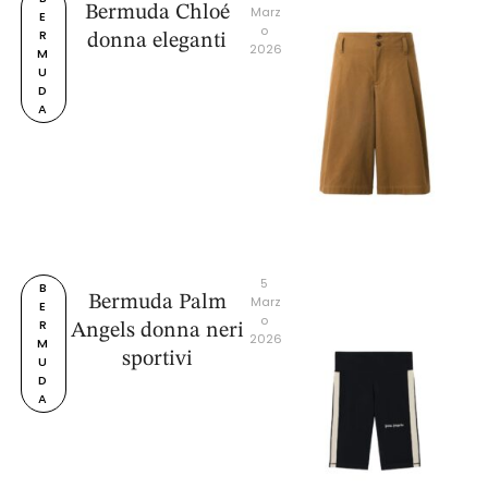
Bermuda Chloé
Marz
E
o 
R
donna eleganti
2026
M
U
D
A
5 
B
Bermuda Palm
Marz
E
o 
R
Angels donna neri
2026
M
sportivi
U
D
A