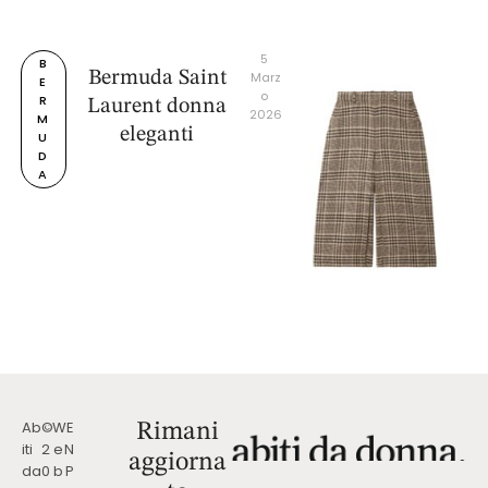
5 
B
Bermuda Saint
Marz
E
o 
R
Laurent donna
2026
M
eleganti
U
D
A
Ab
©
W
E
Rimani
iti
2
e
N
aggiorna
da
0
b
P