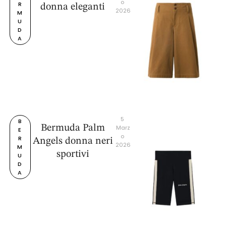
o 
R
donna eleganti
2026
M
U
D
A
5 
B
Bermuda Palm
Marz
E
o 
R
Angels donna neri
2026
M
sportivi
U
D
A