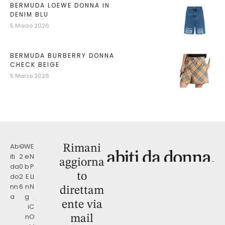
BERMUDA LOEWE DONNA IN
DENIM BLU
5 Marzo 2026
BERMUDA BURBERRY DONNA
CHECK BEIGE
5 Marzo 2026
Ab
©
W
E
Rimani
iti
2
e
N
aggiorna
da
0
b
P
to
do
2
E
LI
nn
6
n
N
direttam
a
g
.
ente via
i
C
n
O
mail