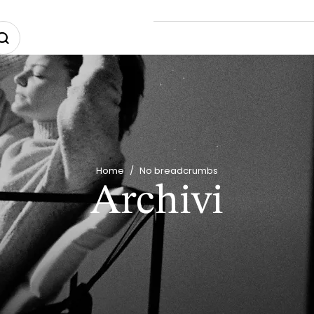
Home
/
No breadcrumbs
Archivi