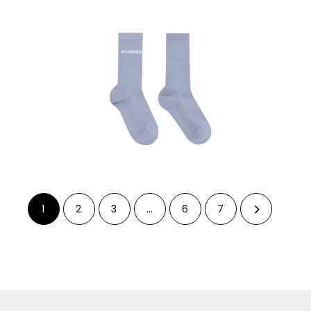
1
2
3
…
6
7