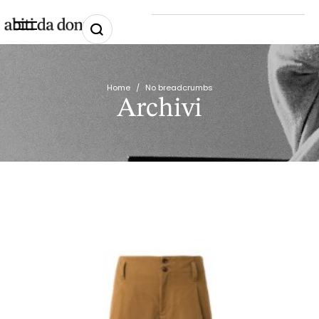
Home
/
No breadcrumbs
Archivi