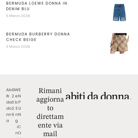
BERMUDA LOEWE DONNA IN
DENIM BLU
5 Marzo 2026
BERMUDA BURBERRY DONNA
CHECK BEIGE
5 Marzo 2026
Ab
©
W
E
Rimani
iti
2
e
N
aggiorna
da
0
b
P
to
do
2
E
LI
nn
6
n
N
direttam
a
g
.
ente via
i
C
n
O
mail