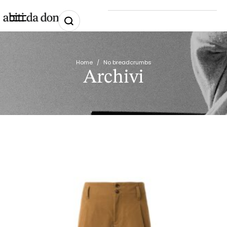
Home
/
No breadcrumbs
Archivi