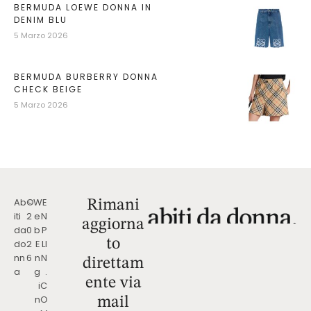
BERMUDA LOEWE DONNA IN
DENIM BLU
5 Marzo 2026
BERMUDA BURBERRY DONNA
CHECK BEIGE
5 Marzo 2026
Ab
©
W
E
Rimani
iti
2
e
N
aggiorna
da
0
b
P
to
do
2
E
LI
nn
6
n
N
direttam
a
g
.
ente via
i
C
n
O
mail