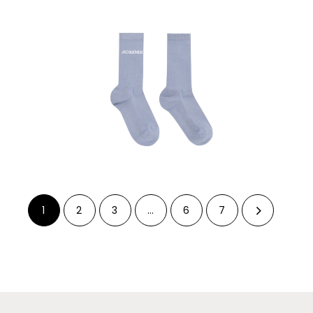
1
2
3
…
6
7