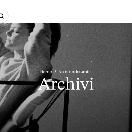
Home
/
No breadcrumbs
Archivi