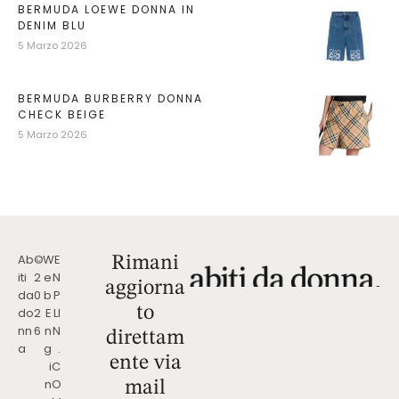
BERMUDA LOEWE DONNA IN
DENIM BLU
5 Marzo 2026
BERMUDA BURBERRY DONNA
CHECK BEIGE
5 Marzo 2026
Ab
©
W
E
Rimani
iti
2
e
N
aggiorna
da
0
b
P
to
do
2
E
LI
nn
6
n
N
direttam
a
g
.
ente via
i
C
n
O
mail