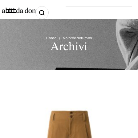
Home
/
No breadcrumbs
Archivi