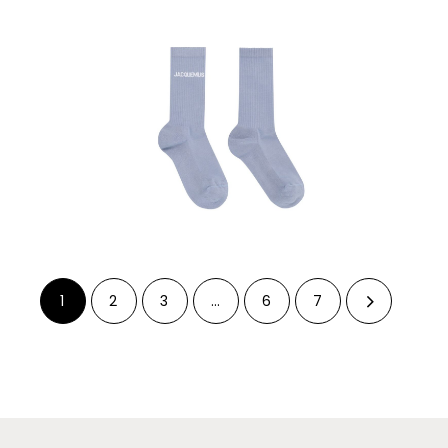
1
2
3
…
6
7