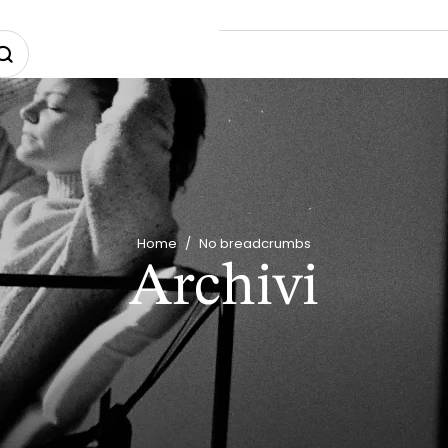
Home
/
No breadcrumbs
Archivi