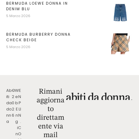
BERMUDA LOEWE DONNA IN
DENIM BLU
5 Marzo 2026
BERMUDA BURBERRY DONNA
CHECK BEIGE
5 Marzo 2026
Ab
©
W
E
Rimani
iti
2
e
N
aggiorna
da
0
b
P
to
do
2
E
LI
nn
6
n
N
direttam
a
g
.
ente via
i
C
n
O
mail