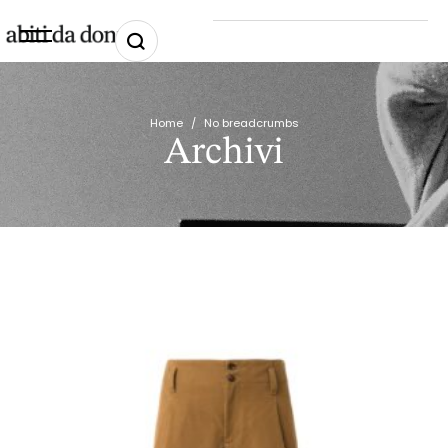
Home
/
No breadcrumbs
Archivi