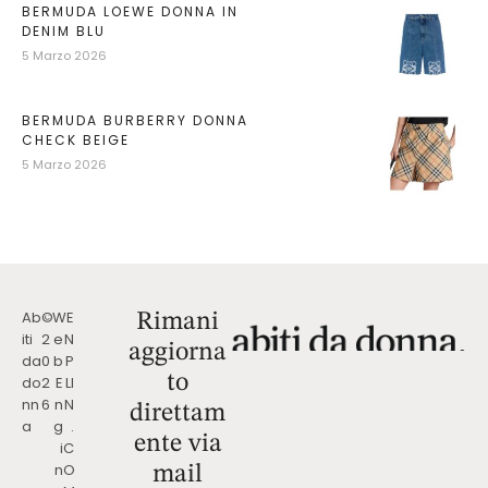
BERMUDA LOEWE DONNA IN
DENIM BLU
5 Marzo 2026
BERMUDA BURBERRY DONNA
CHECK BEIGE
5 Marzo 2026
Ab
©
W
E
Rimani
iti
2
e
N
aggiorna
da
0
b
P
to
do
2
E
LI
nn
6
n
N
direttam
a
g
.
ente via
i
C
n
O
mail