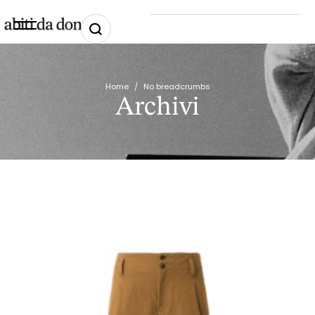
Home
/
No breadcrumbs
Archivi