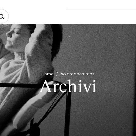
Home
/
No breadcrumbs
Archivi