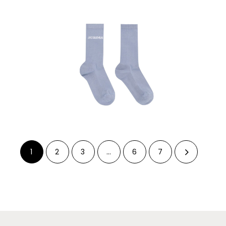
1
2
3
…
6
7