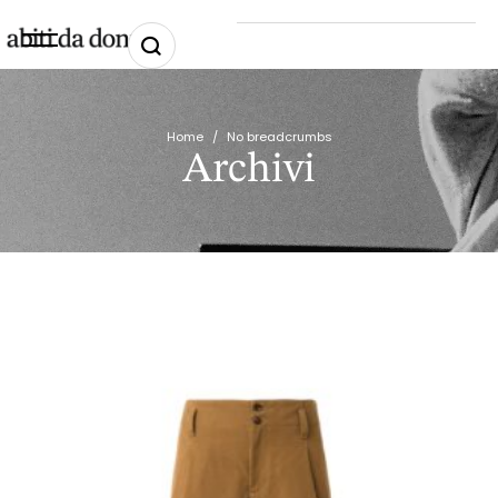
Home
/
No breadcrumbs
Archivi