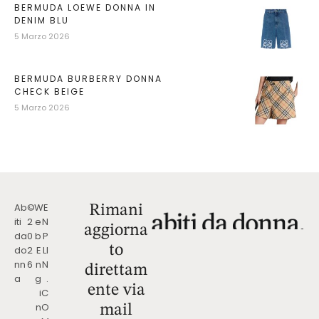
BERMUDA LOEWE DONNA IN
DENIM BLU
5 Marzo 2026
BERMUDA BURBERRY DONNA
CHECK BEIGE
5 Marzo 2026
Ab
©
W
E
Rimani
iti
2
e
N
aggiorna
da
0
b
P
to
do
2
E
LI
nn
6
n
N
direttam
a
g
.
ente via
i
C
n
O
mail