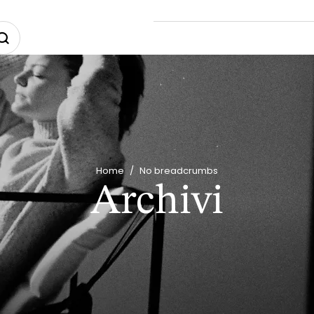
Home
/
No breadcrumbs
Archivi