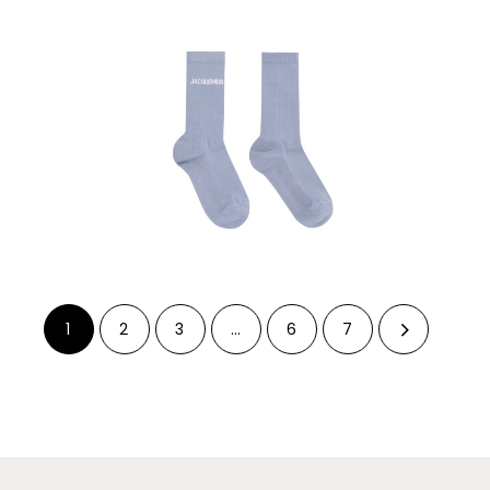
1
2
3
…
6
7