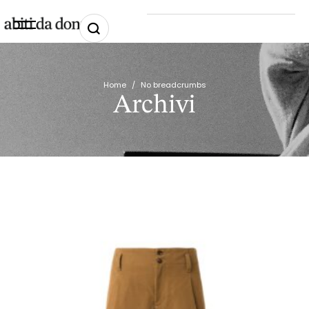
Home
/
No breadcrumbs
Archivi