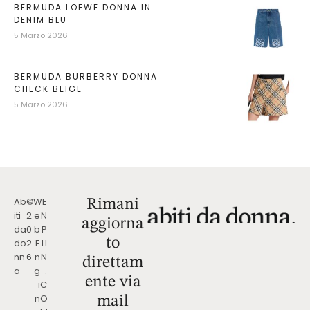
BERMUDA LOEWE DONNA IN
DENIM BLU
5 Marzo 2026
BERMUDA BURBERRY DONNA
CHECK BEIGE
5 Marzo 2026
Ab
©
W
E
Rimani
iti
2
e
N
aggiorna
da
0
b
P
to
do
2
E
LI
nn
6
n
N
direttam
a
g
.
ente via
i
C
n
O
mail