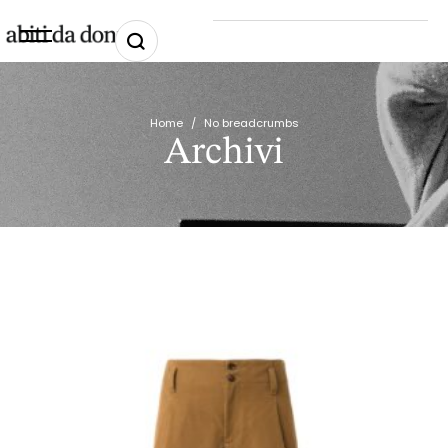
Home
/
No breadcrumbs
Archivi