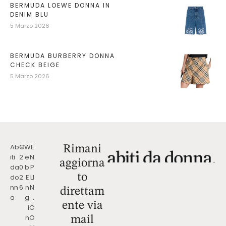
BERMUDA LOEWE DONNA IN
DENIM BLU
5 Marzo 2026
BERMUDA BURBERRY DONNA
CHECK BEIGE
5 Marzo 2026
Ab
©
W
E
Rimani
iti
2
e
N
aggiorna
da
0
b
P
to
do
2
E
LI
nn
6
n
N
direttam
a
g
.
ente via
i
C
n
O
mail