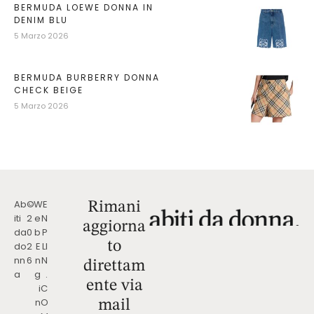
BERMUDA LOEWE DONNA IN
DENIM BLU
5 Marzo 2026
BERMUDA BURBERRY DONNA
CHECK BEIGE
5 Marzo 2026
Ab
©
W
E
Rimani
iti
2
e
N
aggiorna
da
0
b
P
to
do
2
E
LI
nn
6
n
N
direttam
a
g
.
ente via
i
C
n
O
mail