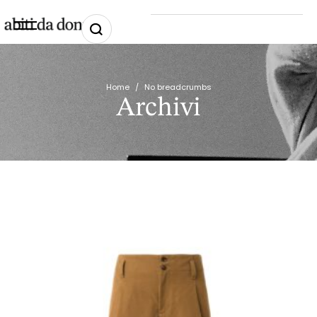
Home
/
No breadcrumbs
Archivi