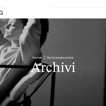
Home
/
No breadcrumbs
Archivi