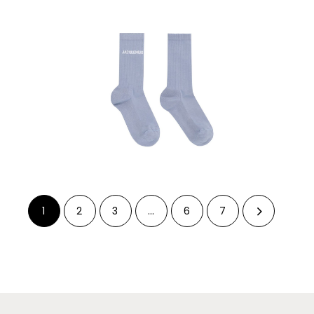
1
2
3
…
6
7