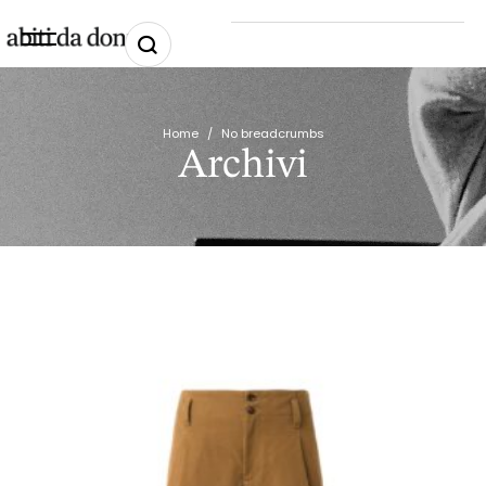
Home
/
No breadcrumbs
Archivi