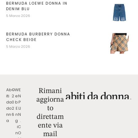
BERMUDA LOEWE DONNA IN
DENIM BLU
5 Marzo 2026
BERMUDA BURBERRY DONNA
CHECK BEIGE
5 Marzo 2026
Ab
©
W
E
Rimani
iti
2
e
N
aggiorna
da
0
b
P
to
do
2
E
LI
nn
6
n
N
direttam
a
g
.
ente via
i
C
n
O
mail