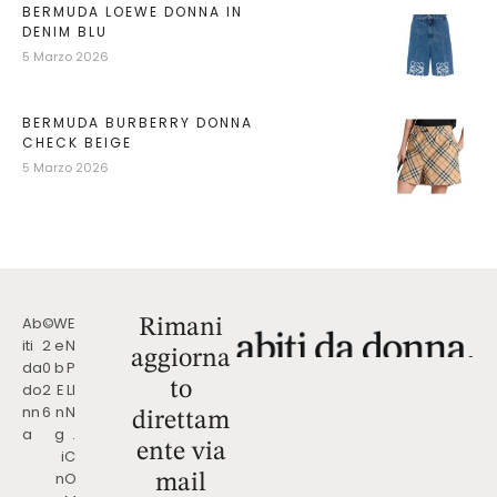
BERMUDA LOEWE DONNA IN
DENIM BLU
5 Marzo 2026
BERMUDA BURBERRY DONNA
CHECK BEIGE
5 Marzo 2026
Ab
©
W
E
Rimani
iti
2
e
N
aggiorna
da
0
b
P
to
do
2
E
LI
nn
6
n
N
direttam
a
g
.
ente via
i
C
n
O
mail