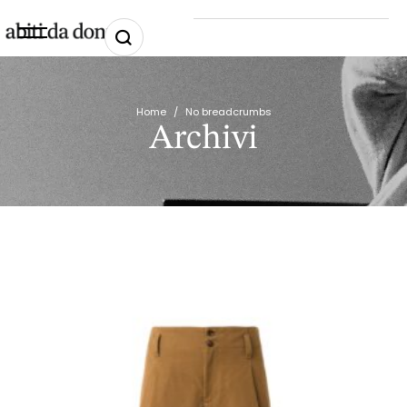
Home
/
No breadcrumbs
Archivi