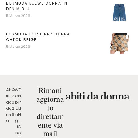
BERMUDA LOEWE DONNA IN
DENIM BLU
5 Marzo 2026
BERMUDA BURBERRY DONNA
CHECK BEIGE
5 Marzo 2026
Ab
©
W
E
Rimani
iti
2
e
N
aggiorna
da
0
b
P
to
do
2
E
LI
nn
6
n
N
direttam
a
g
.
ente via
i
C
n
O
mail