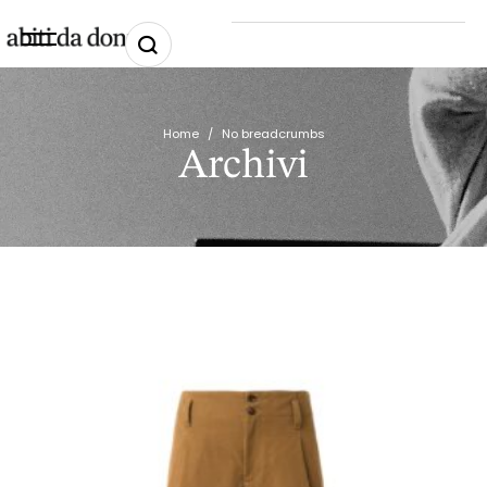
Home
/
No breadcrumbs
Archivi