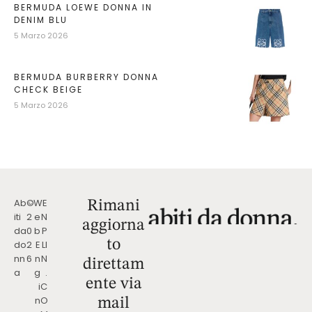
BERMUDA LOEWE DONNA IN
DENIM BLU
5 Marzo 2026
BERMUDA BURBERRY DONNA
CHECK BEIGE
5 Marzo 2026
Ab
©
W
E
Rimani
iti
2
e
N
aggiorna
da
0
b
P
to
do
2
E
LI
nn
6
n
N
direttam
a
g
.
ente via
i
C
n
O
mail