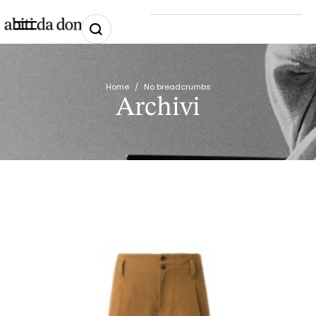
Home
/
No breadcrumbs
Archivi