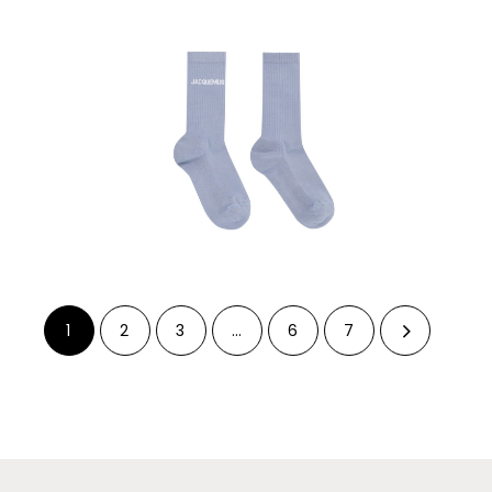
1
2
3
…
6
7