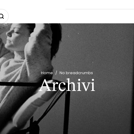
Home
/
No breadcrumbs
Archivi