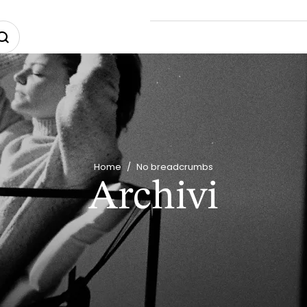
Home
/
No breadcrumbs
Archivi