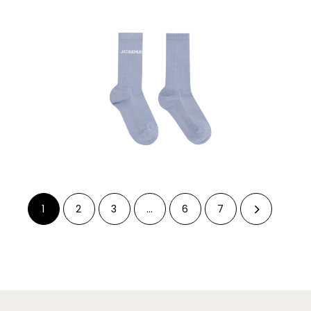
1
2
3
…
6
7