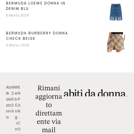
BERMUDA LOEWE DONNA IN
DENIM BLU
5 Marzo 2026
BERMUDA BURBERRY DONNA
CHECK BEIGE
5 Marzo 2026
Ab
©
W
E
Rimani
iti
2
e
N
aggiorna
da
0
b
P
to
do
2
E
LI
nn
6
n
N
direttam
a
g
.
ente via
i
C
n
O
mail