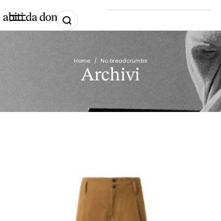
Home
/
No breadcrumbs
Archivi