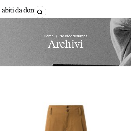
Home
/
No breadcrumbs
Archivi