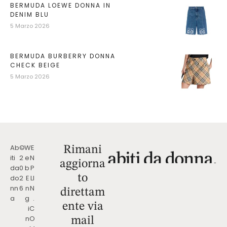
BERMUDA LOEWE DONNA IN
DENIM BLU
5 Marzo 2026
BERMUDA BURBERRY DONNA
CHECK BEIGE
5 Marzo 2026
Ab
©
W
E
Rimani
iti
2
e
N
aggiorna
da
0
b
P
to
do
2
E
LI
nn
6
n
N
direttam
a
g
.
ente via
i
C
n
O
mail