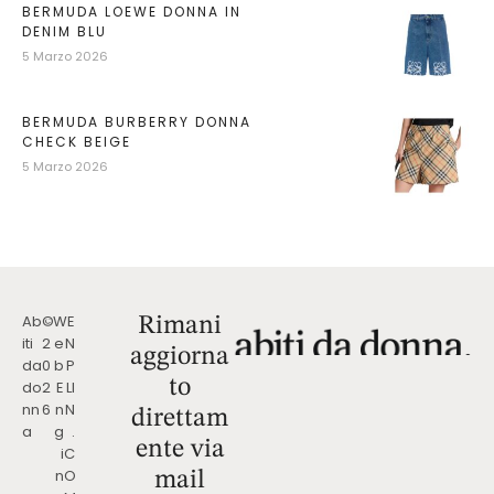
BERMUDA LOEWE DONNA IN
DENIM BLU
5 Marzo 2026
BERMUDA BURBERRY DONNA
CHECK BEIGE
5 Marzo 2026
Ab
©
W
E
Rimani
iti
2
e
N
aggiorna
da
0
b
P
to
do
2
E
LI
nn
6
n
N
direttam
a
g
.
ente via
i
C
n
O
mail