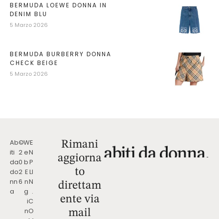
BERMUDA LOEWE DONNA IN
DENIM BLU
5 Marzo 2026
BERMUDA BURBERRY DONNA
CHECK BEIGE
5 Marzo 2026
Ab
©
W
E
Rimani
iti
2
e
N
aggiorna
da
0
b
P
to
do
2
E
LI
nn
6
n
N
direttam
a
g
.
ente via
i
C
n
O
mail