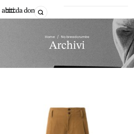
Home
/
No breadcrumbs
Archivi