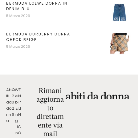
BERMUDA LOEWE DONNA IN
DENIM BLU
5 Marzo 2026
BERMUDA BURBERRY DONNA
CHECK BEIGE
5 Marzo 2026
Ab
©
W
E
Rimani
iti
2
e
N
aggiorna
da
0
b
P
to
do
2
E
LI
nn
6
n
N
direttam
a
g
.
ente via
i
C
n
O
mail