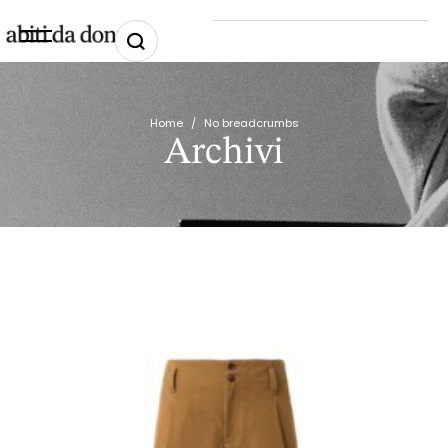
Home
/
No breadcrumbs
Archivi