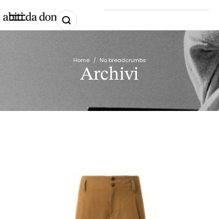
Home
/
No breadcrumbs
Archivi