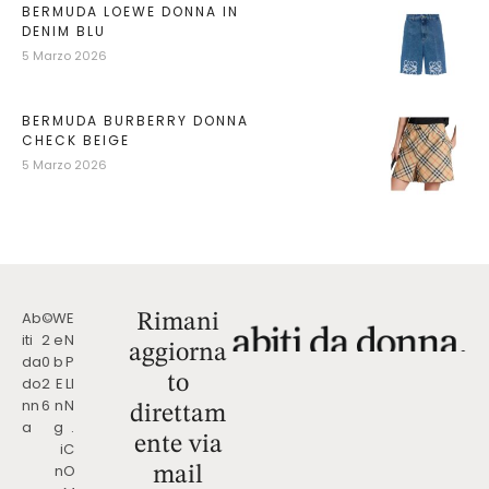
BERMUDA LOEWE DONNA IN
DENIM BLU
5 Marzo 2026
BERMUDA BURBERRY DONNA
CHECK BEIGE
5 Marzo 2026
Ab
©
W
E
Rimani
iti
2
e
N
aggiorna
da
0
b
P
to
do
2
E
LI
nn
6
n
N
direttam
a
g
.
ente via
i
C
n
O
mail