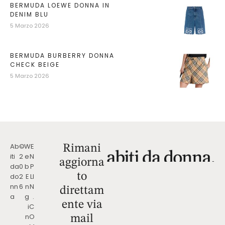
BERMUDA LOEWE DONNA IN
DENIM BLU
5 Marzo 2026
BERMUDA BURBERRY DONNA
CHECK BEIGE
5 Marzo 2026
Ab
©
W
E
Rimani
iti
2
e
N
aggiorna
da
0
b
P
to
do
2
E
LI
nn
6
n
N
direttam
a
g
.
ente via
i
C
n
O
mail