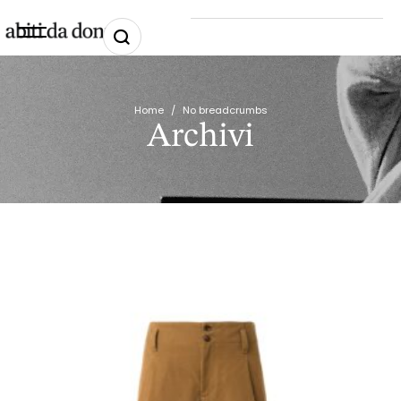
Home
/
No breadcrumbs
Archivi