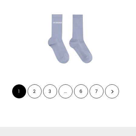
1
2
3
…
6
7