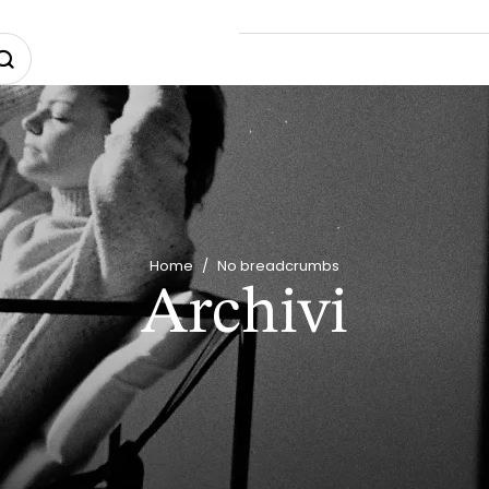
Home
/
No breadcrumbs
Archivi