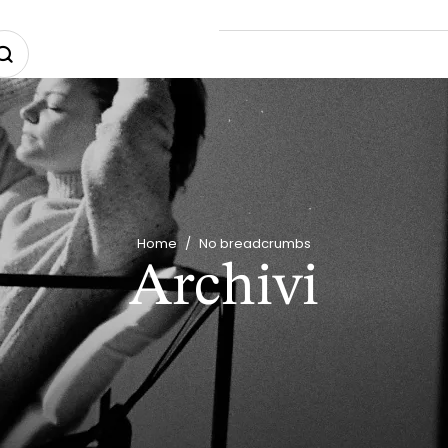
Home
/
No breadcrumbs
Archivi