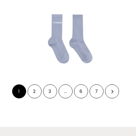
1
2
3
…
6
7