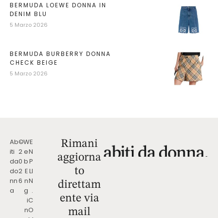
BERMUDA LOEWE DONNA IN
DENIM BLU
5 Marzo 2026
BERMUDA BURBERRY DONNA
CHECK BEIGE
5 Marzo 2026
Ab
©
W
E
Rimani
iti
2
e
N
aggiorna
da
0
b
P
to
do
2
E
LI
nn
6
n
N
direttam
a
g
.
ente via
i
C
n
O
mail