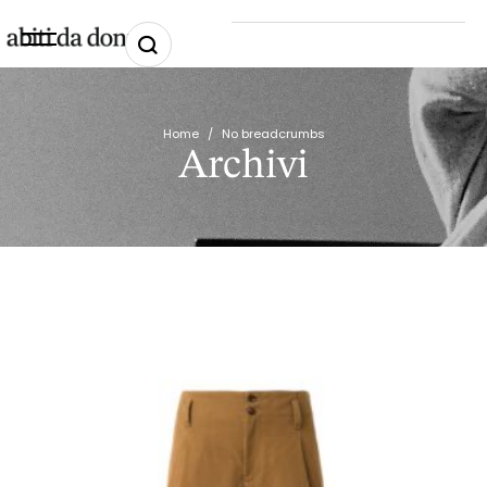
Home
/
No breadcrumbs
Archivi