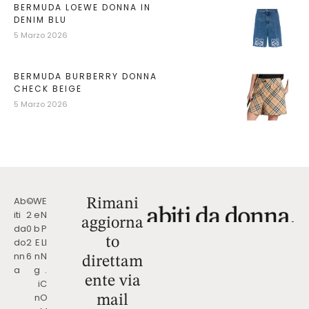
BERMUDA LOEWE DONNA IN
DENIM BLU
5 Marzo 2026
BERMUDA BURBERRY DONNA
CHECK BEIGE
5 Marzo 2026
Ab
©
W
E
Rimani
iti
2
e
N
aggiorna
da
0
b
P
to
do
2
E
LI
nn
6
n
N
direttam
a
g
.
ente via
i
C
n
O
mail