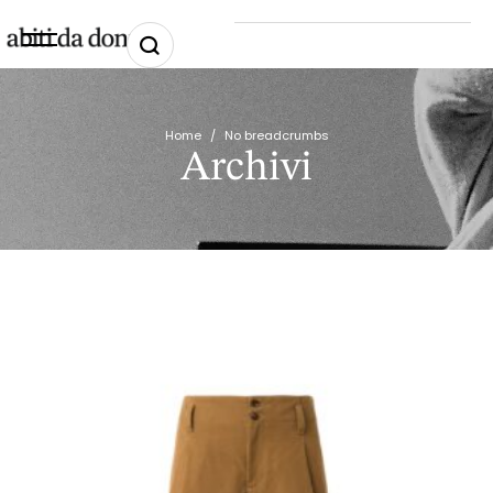
Home
/
No breadcrumbs
Archivi