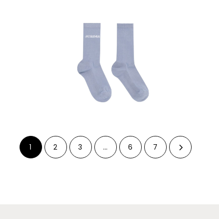
1
2
3
…
6
7