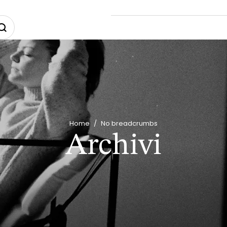
Home
/
No breadcrumbs
Archivi