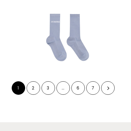
1
2
3
…
6
7