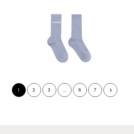
1
2
3
…
6
7