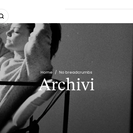
Home
/
No breadcrumbs
Archivi