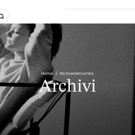
Home
/
No breadcrumbs
Archivi