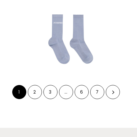
1
2
3
…
6
7