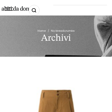
Home
/
No breadcrumbs
Archivi