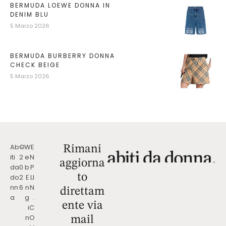
BERMUDA LOEWE DONNA IN
DENIM BLU
5 Marzo 2026
BERMUDA BURBERRY DONNA
CHECK BEIGE
5 Marzo 2026
Ab
©
W
E
Rimani
iti
2
e
N
aggiorna
da
0
b
P
to
do
2
E
LI
nn
6
n
N
direttam
a
g
.
ente via
i
C
n
O
mail