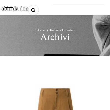
Home
/
No breadcrumbs
Archivi