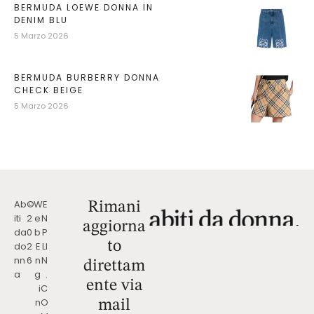
BERMUDA LOEWE DONNA IN
DENIM BLU
5 Marzo 2026
BERMUDA BURBERRY DONNA
CHECK BEIGE
5 Marzo 2026
Ab
©
W
E
Rimani
iti
2
e
N
aggiorna
da
0
b
P
to
do
2
E
LI
nn
6
n
N
direttam
a
g
.
ente via
i
C
n
O
mail