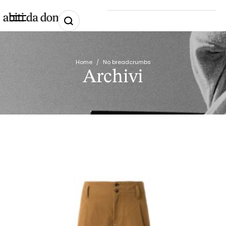
Home
/
No breadcrumbs
Archivi