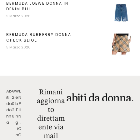
BERMUDA LOEWE DONNA IN
DENIM BLU
5 Marzo 2026
BERMUDA BURBERRY DONNA
CHECK BEIGE
5 Marzo 2026
Ab
©
W
E
Rimani
iti
2
e
N
aggiorna
da
0
b
P
to
do
2
E
LI
nn
6
n
N
direttam
a
g
.
ente via
i
C
n
O
mail