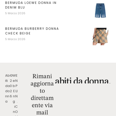
BERMUDA LOEWE DONNA IN
DENIM BLU
5 Marzo 2026
BERMUDA BURBERRY DONNA
CHECK BEIGE
5 Marzo 2026
Ab
©
W
E
Rimani
iti
2
e
N
aggiorna
da
0
b
P
to
do
2
E
LI
nn
6
n
N
direttam
a
g
.
ente via
i
C
n
O
mail