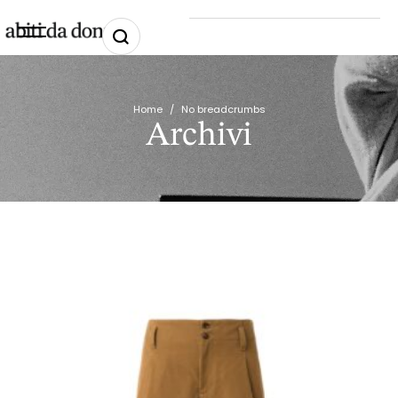
Home
/
No breadcrumbs
Archivi