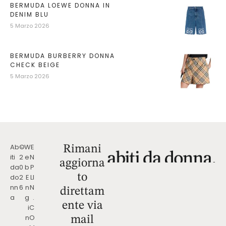
BERMUDA LOEWE DONNA IN
DENIM BLU
5 Marzo 2026
BERMUDA BURBERRY DONNA
CHECK BEIGE
5 Marzo 2026
Ab
©
W
E
Rimani
iti
2
e
N
aggiorna
da
0
b
P
to
do
2
E
LI
nn
6
n
N
direttam
a
g
.
ente via
i
C
n
O
mail