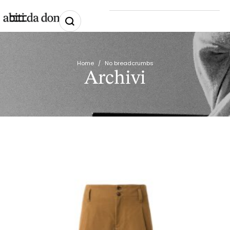
Home
/
No breadcrumbs
Archivi