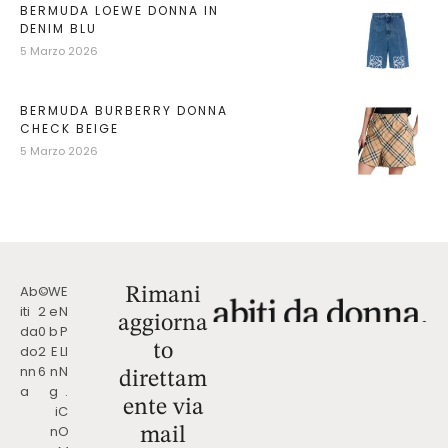
BERMUDA LOEWE DONNA IN
DENIM BLU
5 Marzo 2026
BERMUDA BURBERRY DONNA
CHECK BEIGE
5 Marzo 2026
Ab
©
W
E
Rimani
iti
2
e
N
aggiorna
da
0
b
P
to
do
2
E
LI
nn
6
n
N
direttam
a
g
.
ente via
i
C
n
O
mail