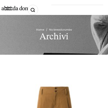
Home
/
No breadcrumbs
Archivi