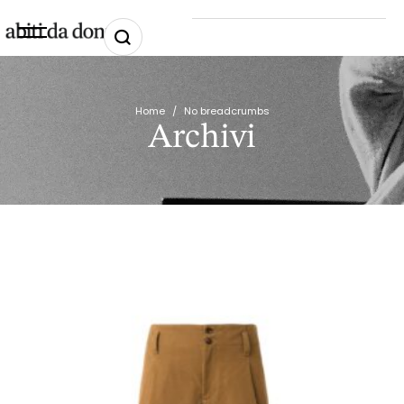
Home
/
No breadcrumbs
Archivi