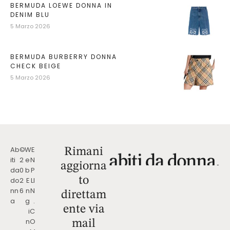
BERMUDA LOEWE DONNA IN
DENIM BLU
5 Marzo 2026
BERMUDA BURBERRY DONNA
CHECK BEIGE
5 Marzo 2026
Ab
©
W
E
Rimani
iti
2
e
N
aggiorna
da
0
b
P
to
do
2
E
LI
nn
6
n
N
direttam
a
g
.
ente via
i
C
n
O
mail