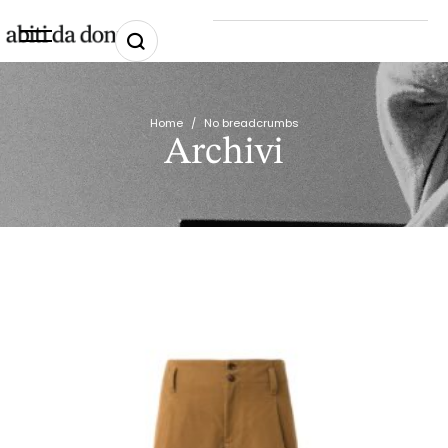
Home
/
No breadcrumbs
Archivi