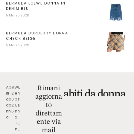
BERMUDA LOEWE DONNA IN
DENIM BLU
5 Marzo 2026
BERMUDA BURBERRY DONNA
CHECK BEIGE
5 Marzo 2026
Ab
©
W
E
Rimani
iti
2
e
N
aggiorna
da
0
b
P
to
do
2
E
LI
nn
6
n
N
direttam
a
g
.
ente via
i
C
n
O
mail